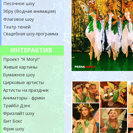
Песочное шоу
Эбру (Водная анимация)
Флаговое шоу
Театр теней
Свадебная шоу-программа
ИНТЕРАКТИВ
Проект "Я Могу!"
Живые картины
Бумажное шоу
Цирковые артисты
Артисты на праздник
Аниматоры - фрики
Трайбл Дэнс
Фризлайт шоу
Бит Бокс
Фрик шоу