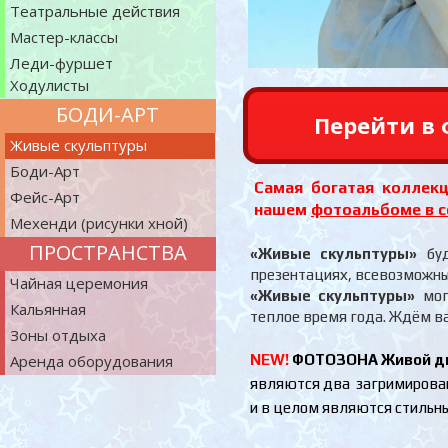
Театральные действия
Мастер-классы
Леди-фуршет
Ходулисты
БОДИ-АРТ
Перейти в 
Живые скульптуры
Боди-Арт
Самая богатая коллек
Фейс-Арт
нашем
фотоальбоме в с
Мехенди (рисунки хной)
ПРОСТРАНСТВА
«Живые скульптуры»
буд
презентациях, всевозможны
Чайная церемония
«Живые скульптуры»
могу
Кальянная
теплое время года. Ждём в
Зоны отдыха
Аренда оборудования
NEW!
ФОТОЗОНА Живой д
являются два загримированн
и в целом являются стильн