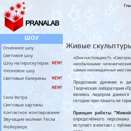
Гла
ШОУ
Живые скульптур
Огненное шоу
Световое шоу
«Они настоящие?», «Смотри
Шоу на гироскутерах
NEW!
необычными человеческим
самых неожиданных местах
Неоновое шоу
Световые балерины
NEW!
Продолжая древние и ди
NEW!
Творческая лаборатория «П
являясь лидером данного
Сила Ветра
сегодня приглашать на тор
Световые картины
Контактное жонглирование
Принцип работы "Живой
Звучащие молнии Тесла
определённого персонажа 
вступает в контакт с публи
Фейерверк