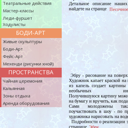
Театральные действия
Детальное описание наши
найдете на странце
Песочное
Мастер-классы
Леди-фуршет
Ходулисты
БОДИ-АРТ
Живые скульптуры
Боди-Арт
Фейс-Арт
Мехенди (рисунки хной)
ПРОСТРАНСТВА
Эбру - рисование на поверх
Чайная церемония
Художник капает краской на 
из капель создает картин
Кальянная
необычных инстру
Зоны отдыха
Получившуюся картину можн
на бумагу и вручить, как пода
Аренда оборудования
Сами молодожены так
поучаствовать в шоу - по 
художника нарисовать на в
Подробности о реализации э
странице
Эбру