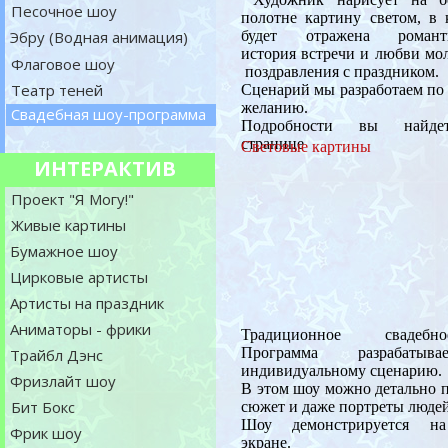
Песочное шоу
полотне картину светом, в 
Эбру (Водная анимация)
будет отражена романти
история встречи и любви мо
Флаговое шоу
поздравления с праздником.
Театр теней
Сценарий мы разработаем по
желанию.
Свадебная шоу-программа
Подробности вы найд
странице
Световые картины
ИНТЕРАКТИВ
Проект "Я Могу!"
Живые картины
Бумажное шоу
Цирковые артисты
Артисты на праздник
Аниматоры - фрики
Традиционное свадеб
Программа разрабатыв
Трайбл Дэнс
индивидуальному сценарию.
Фризлайт шоу
В этом шоу можно детально 
Бит Бокс
сюжет и даже портреты людей
Шоу демонстрируется н
Фрик шоу
экране.