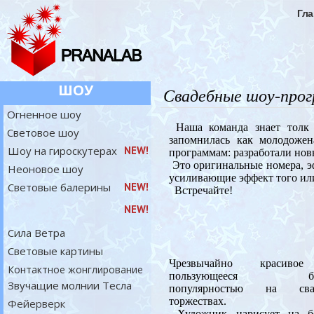
Гла
ШОУ
Свадебные шоу-про
Огненное шоу
Наша команда знает толк в
Световое шоу
запомнилась как молодоже
Шоу на гироскутерах
NEW!
программам: разработали но
Это оригинальные номера, э
Неоновое шоу
усиливающие эффект того или
Световые балерины
NEW!
Встречайте!
NEW!
Сила Ветра
Световые картины
Чрезвычайно красиво
Контактное жонглирование
пользующееся бо
Звучащие молнии Тесла
популярностью на сва
торжествах.
Фейерверк
Художник нарисует на б