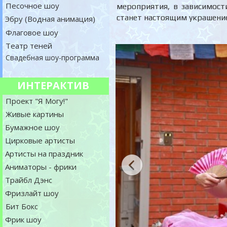
Песочное шоу
мероприятия, в зависимост
станет настоящим украшение
Эбру (Водная анимация)
Флаговое шоу
Театр теней
Свадебная шоу-программа
ИНТЕРАКТИВ
Проект "Я Могу!"
Живые картины
Бумажное шоу
Цирковые артисты
Артисты на праздник
Аниматоры - фрики
Трайбл Дэнс
Фризлайт шоу
Бит Бокс
Фрик шоу