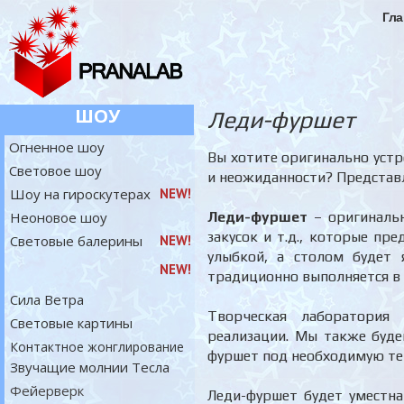
Гла
ШОУ
Леди-фуршет
Огненное шоу
Вы хотите оригинально устр
Световое шоу
и неожиданности? Представ
Шоу на гироскутерах
NEW!
Неоновое шоу
Леди-фуршет
– оригинальн
закусок и т.д., которые п
Световые балерины
NEW!
улыбкой, а столом будет 
NEW!
традиционно выполняется в 
Сила Ветра
Творческая лаборатория
Световые картины
реализации. Мы также буде
Контактное жонглирование
фуршет под необходимую те
Звучащие молнии Тесла
Фейерверк
Леди-фуршет будет уместна