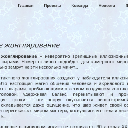
Главная
Проекты
Команда
Новости
е жонглирование
 жонглирование
– невероятно зрелищные иллюзионные
 шарами. Номер отлично подойдёт для камерного меро
ьно замрут на эти несколько минут...
нтактного жонглирования создают у наблюдателя иллю
Это настоящая магия общения человека и акрилового 
т с шарами, пребывающими в легком воздушном контакте
оловой, удерживая баланс, перекатывают и прои
щие трюки – все вокруг окутывается неповторимо
 складывается даже ощущение, что шар живет своей о
 пересекаясь с миром мастера, коснувшись его тела и вно
ть…
авление в цирковом искусстве возникло в 80-х годах X