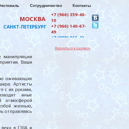
Фестиваль
Сотрудничество
Контакты
+7 (966) 359-40-
МОСКВА
10
+7 (966) 140-67-
САНКТ-ПЕТЕРБУРГ
49
+7 (999) 066-41-
43
Вернуться к разделу
+7 (962) 702-58-
"Проекты"
52
 манипуляции
приятия. Ваши
зию оживающих
шара. Артисты
 с их руками,
зводят иные
й атмосферой
собой жизнью,
вь отправляясь
X века в США и