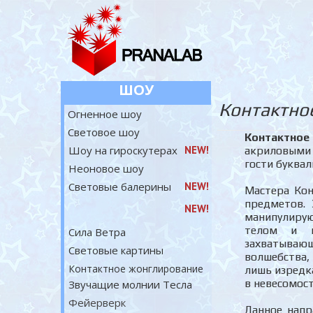
ШОУ
Контактно
Огненное шоу
Световое шоу
Контактное
Шоу на гироскутерах
NEW!
акриловыми
гости буквал
Неоновое шоу
Световые балерины
NEW!
Мастера Ко
предметов. 
NEW!
манипулирую
телом и г
Сила Ветра
захватываю
Световые картины
волшебства,
Контактное жонглирование
лишь изредка
в невесомос
Звучащие молнии Тесла
Фейерверк
Данное напр