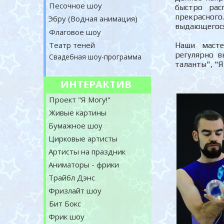
Песочное шоу
быстро рас
прекрасног
Эбру (Водная анимация)
выдающегося
Флаговое шоу
Театр теней
Наши масте
регулярно в
Свадебная шоу-программа
таланты", "Я
ИНТЕРАКТИВ
Проект "Я Могу!"
Живые картины
Бумажное шоу
Цирковые артисты
Артисты на праздник
Аниматоры - фрики
Трайбл Дэнс
Фризлайт шоу
Бит Бокс
Фрик шоу