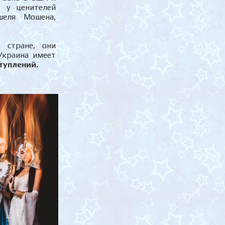
ь у ценителей
шеля Мошена,
 стране, они
Украина имеет
туплений.