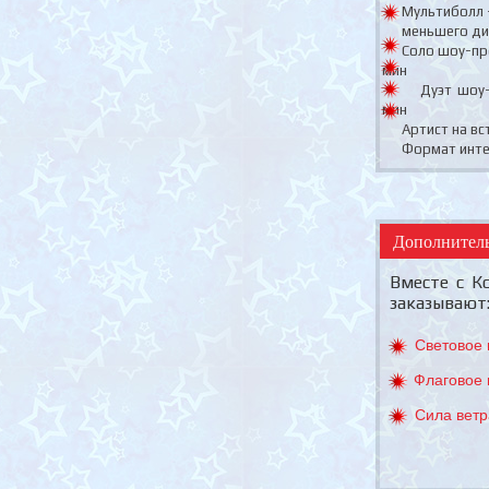
Мультиболл – 
меньшего ди
Соло шоу-про
мин
Дуэт шоу-пр
мин
Артист на встр
Формат интера
Дополнител
Вместе с К
заказывают
Световое
Флаговое
Сила ветр