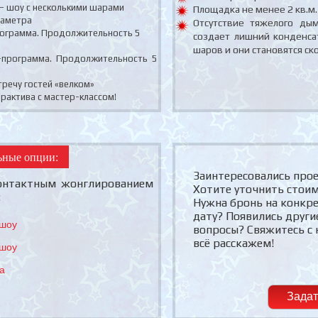
шоу с несколькими шарами
Площадка не менее 2 кв.м.
аметра
Отсутствие тяжелого дым
грамма. Продолжительность 5
создает лишний конденса
шаров и они становятся ск
ограмма. Продолжительность 5
ечу гостей «велком»
ктива с мастер-классом!
ьные опции:
Заинтересовались про
онтактным жонглированием
Хотите уточнить стои
:
Нужна бронь на конкр
дату? Появились други
 шоу
вопросы? Свяжитесь с 
всё расскажем!
 шоу
а
Задат