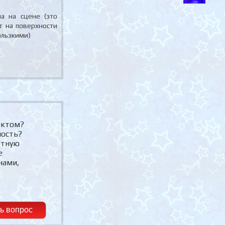
а на сцене (это
т на поверхности
ользкими)
ектом?
мость?
етную
е
нами,
ь вопрос