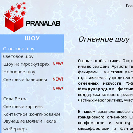
Гла
ШОУ
Огненное шоу
Огненное шоу
Световое шоу
Огонь – особая стихия. Отк
Шоу на гироскутерах
NEW!
ним по сей день. Артисты т
Неоновое шоу
факирами, - мы стояли у ис
года являемся учредител
Световые балерины
NEW!
огненных искусств "Ж
NEW!
Международном фестива
поддержка которого реали
Сила Ветра
частных мероприятиях, учас
Световые картины
В нашем арсенале любые о
Контактное жонглирование
грандиозного огненного ш
Звучащие молнии Тесла
перфомансов и многоуро
Фейерверк
спецэффектами и фантас