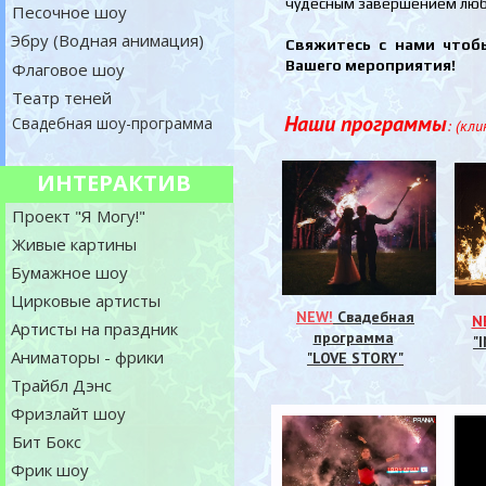
чудесным завершением любо
Песочное шоу
Эбру (Водная анимация)
Свяжитесь с нами чтоб
Вашего мероприятия!
Флаговое шоу
Театр теней
Наши программы
Свадебная шоу-программа
: (кл
ИНТЕРАКТИВ
Проект "Я Могу!"
Живые картины
Бумажное шоу
Цирковые артисты
NEW!
Свадебная
N
Артисты на праздник
программа
"
Аниматоры - фрики
"LOVE STORY"
Трайбл Дэнс
Фризлайт шоу
Бит Бокс
Фрик шоу