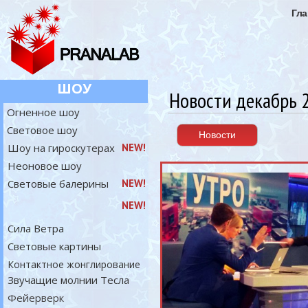
Гла
ШОУ
Новости декабрь 
Огненное шоу
Световое шоу
Новости
Шоу на гироскутерах
NEW!
Неоновое шоу
Световые балерины
NEW!
NEW!
Сила Ветра
Световые картины
Контактное жонглирование
Звучащие молнии Тесла
Фейерверк