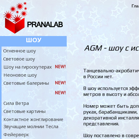
Гла
ШОУ
AGM - шоу с 
Огненное шоу
Световое шоу
Шоу на гироскутерах
NEW!
Танцевально-акробатич
Неоновое шоу
в России нет.
Световые балерины
NEW!
В шоу используется эфф
NEW!
метров в высоту и абс
Сила Ветра
Номер может быть допо
Световые картины
руках, барабанщиками,
декоративной инсталля
Контактное жонглирование
представления.
Звучащие молнии Тесла
Фейерверк
Шоу поставлено в совр