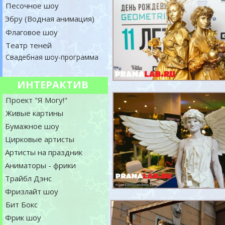
Песочное шоу
Эбру (Водная анимация)
Флаговое шоу
Театр теней
Свадебная шоу-программа
ИНТЕРАКТИВ
Проект "Я Могу!"
Живые картины
Бумажное шоу
Цирковые артисты
Артисты на праздник
Аниматоры - фрики
Трайбл Дэнс
Фризлайт шоу
Бит Бокс
Фрик шоу