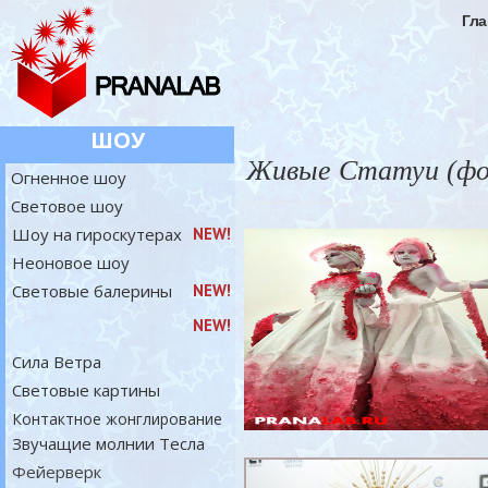
Гла
ШОУ
Живые Статуи (фо
Огненное шоу
Световое шоу
Шоу на гироскутерах
NEW!
Неоновое шоу
Световые балерины
NEW!
NEW!
Сила Ветра
Световые картины
Контактное жонглирование
Звучащие молнии Тесла
Фейерверк