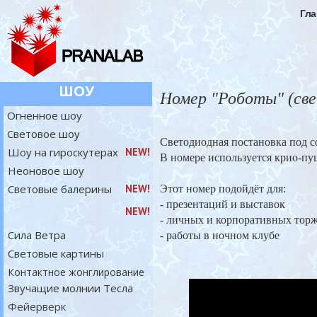
Гла
ШОУ
Номер "Роботы" (све
Огненное шоу
Световое шоу
Светодиодная постановка под 
Шоу на гироскутерах
NEW!
В номере используется крио-пуш
Неоновое шоу
Световые балерины
NEW!
Этот номер подойдёт для:
- презентаций и выставок
NEW!
- личных и корпоративных тор
Сила Ветра
- работы в ночном клубе
Световые картины
Контактное жонглирование
Звучащие молнии Тесла
Фейерверк