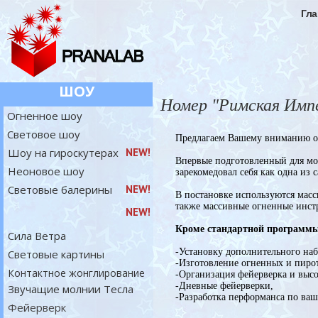
Гла
ШОУ
Номер "Римская Импе
Огненное шоу
Световое шоу
Предлагаем Вашему вниманию о
Шоу на гироскутерах
NEW!
Впервые подготовленный для мос
Неоновое шоу
зарекомедовал себя как одна из
Световые балерины
NEW!
В постановке используются масс
также массивные огненные инст
NEW!
Кроме стандартной программы
Сила Ветра
-Установку дополнительного на
Световые картины
-Изготовление огненных и пиро
Контактное жонглирование
-Организация фейерверка и высо
-Дневные фейерверки,
Звучащие молнии Тесла
-Разработка перформанса по ва
Фейерверк