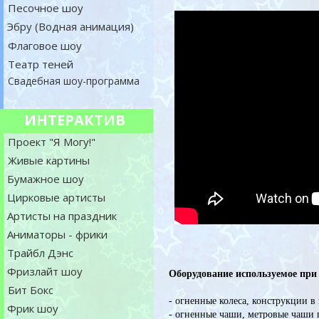
Песочное шоу
Эбру (Водная анимация)
Флаговое шоу
Театр теней
Свадебная шоу-программа
ИНТЕРАКТИВ
Проект "Я Могу!"
Живые картины
Бумажное шоу
Цирковые артисты
Артисты на праздник
Аниматоры - фрики
Трайбл Дэнс
Фризлайт шоу
Оборудование используемое при
Бит Бокс
- огненные колеса, конструкции в
Фрик шоу
- огненные чаши, метровые чаши 